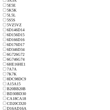
5A
5A
5E
5E
5K
5K
5L
5L
5S
5S
5VZ
5VZ
6D14
6D14
6D15
6D15
6D16
6D16
6D17
6D17
6D34
6D34
6G72
6G72
6G74
6G74
6HE1
6HE1
7A
7A
7K
7K
8DC9
8DC9
A15
A15
B20B
B20B
BD30
BD30
CA18
CA18
CD20
CD20
D16A
D16A