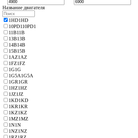
Название двигателя
1HD
1HD
10PD1
10PD1
11B
11B
13B
13B
14B
14B
15B
15B
1AZ
1AZ
1FZ
1FZ
1G
1G
1G5A
1G5A
1GR
1GR
1HZ
1HZ
1JZ
1JZ
1KD
1KD
1KR
1KR
1KZ
1KZ
1MZ
1MZ
1N
1N
1NZ
1NZ
1RZ
1RZ