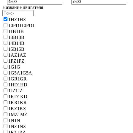
Название двигателя
1HZ
1HZ
10PD1
10PD1
11B
11B
13B
13B
14B
14B
15B
15B
1AZ
1AZ
1FZ
1FZ
1G
1G
1G5A
1G5A
1GR
1GR
1HD
1HD
1JZ
1JZ
1KD
1KD
1KR
1KR
1KZ
1KZ
1MZ
1MZ
1N
1N
1NZ
1NZ
1RZ
1RZ