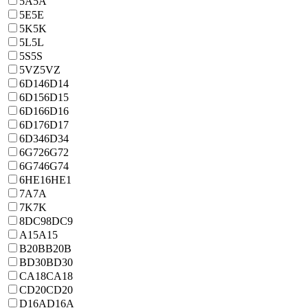
5A
5A
5E
5E
5K
5K
5L
5L
5S
5S
5VZ
5VZ
6D14
6D14
6D15
6D15
6D16
6D16
6D17
6D17
6D34
6D34
6G72
6G72
6G74
6G74
6HE1
6HE1
7A
7A
7K
7K
8DC9
8DC9
A15
A15
B20B
B20B
BD30
BD30
CA18
CA18
CD20
CD20
D16A
D16A