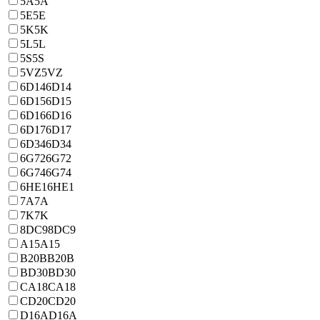
5A
5A
5E
5E
5K
5K
5L
5L
5S
5S
5VZ
5VZ
6D14
6D14
6D15
6D15
6D16
6D16
6D17
6D17
6D34
6D34
6G72
6G72
6G74
6G74
6HE1
6HE1
7A
7A
7K
7K
8DC9
8DC9
A15
A15
B20B
B20B
BD30
BD30
CA18
CA18
CD20
CD20
D16A
D16A