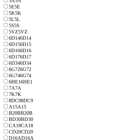
5A
5A
5E
5E
5K
5K
5L
5L
5S
5S
5VZ
5VZ
6D14
6D14
6D15
6D15
6D16
6D16
6D17
6D17
6D34
6D34
6G72
6G72
6G74
6G74
6HE1
6HE1
7A
7A
7K
7K
8DC9
8DC9
A15
A15
B20B
B20B
BD30
BD30
CA18
CA18
CD20
CD20
D16A
D16A