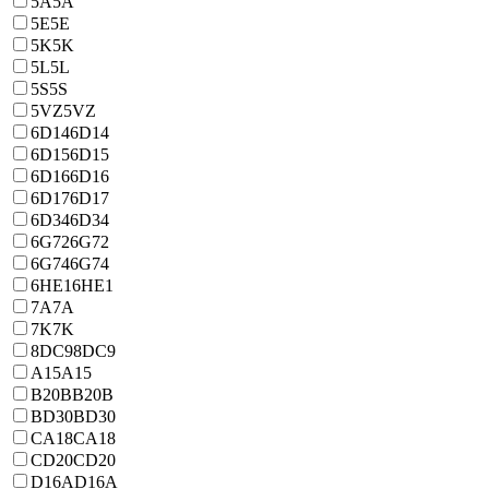
5A
5A
5E
5E
5K
5K
5L
5L
5S
5S
5VZ
5VZ
6D14
6D14
6D15
6D15
6D16
6D16
6D17
6D17
6D34
6D34
6G72
6G72
6G74
6G74
6HE1
6HE1
7A
7A
7K
7K
8DC9
8DC9
A15
A15
B20B
B20B
BD30
BD30
CA18
CA18
CD20
CD20
D16A
D16A