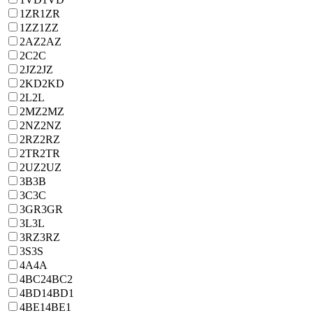
1ZR
1ZR
1ZZ
1ZZ
2AZ
2AZ
2C
2C
2JZ
2JZ
2KD
2KD
2L
2L
2MZ
2MZ
2NZ
2NZ
2RZ
2RZ
2TR
2TR
2UZ
2UZ
3B
3B
3C
3C
3GR
3GR
3L
3L
3RZ
3RZ
3S
3S
4A
4A
4BC2
4BC2
4BD1
4BD1
4BE1
4BE1