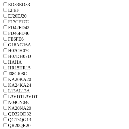
ED33
ED33
EF
EF
EJ20
EJ20
F17C
F17C
FD42
FD42
FD46
FD46
FE6
FE6
G16A
G16A
H07C
H07C
H07D
H07D
HA
HA
HR15
HR15
J08C
J08C
KA20
KA20
KA24
KA24
L13A
L13A
L3VDT
L3VDT
N04C
N04C
NA20
NA20
QD32
QD32
QG13
QG13
QR20
QR20