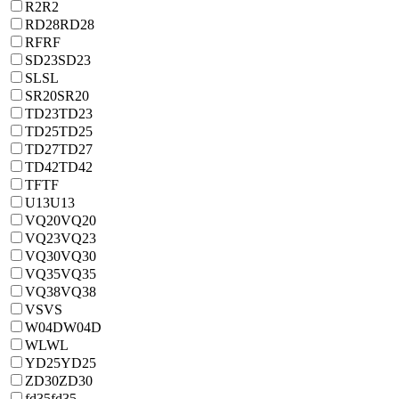
R2
R2
RD28
RD28
RF
RF
SD23
SD23
SL
SL
SR20
SR20
TD23
TD23
TD25
TD25
TD27
TD27
TD42
TD42
TF
TF
U13
U13
VQ20
VQ20
VQ23
VQ23
VQ30
VQ30
VQ35
VQ35
VQ38
VQ38
VS
VS
W04D
W04D
WL
WL
YD25
YD25
ZD30
ZD30
fd35
fd35