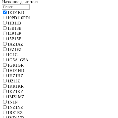
Название двигателя
1KD
1KD
10PD1
10PD1
11B
11B
13B
13B
14B
14B
15B
15B
1AZ
1AZ
1FZ
1FZ
1G
1G
1G5A
1G5A
1GR
1GR
1HD
1HD
1HZ
1HZ
1JZ
1JZ
1KR
1KR
1KZ
1KZ
1MZ
1MZ
1N
1N
1NZ
1NZ
1RZ
1RZ
1VD
1VD