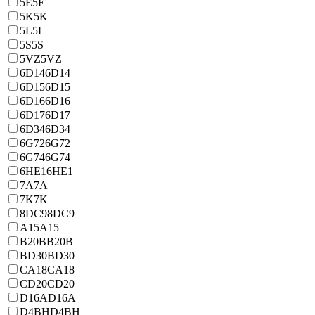
5E
5E
5K
5K
5L
5L
5S
5S
5VZ
5VZ
6D14
6D14
6D15
6D15
6D16
6D16
6D17
6D17
6D34
6D34
6G72
6G72
6G74
6G74
6HE1
6HE1
7A
7A
7K
7K
8DC9
8DC9
A15
A15
B20B
B20B
BD30
BD30
CA18
CA18
CD20
CD20
D16A
D16A
D4BH
D4BH