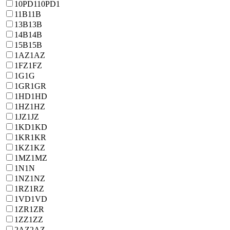
10PD1
10PD1
11B
11B
13B
13B
14B
14B
15B
15B
1AZ
1AZ
1FZ
1FZ
1G
1G
1GR
1GR
1HD
1HD
1HZ
1HZ
1JZ
1JZ
1KD
1KD
1KR
1KR
1KZ
1KZ
1MZ
1MZ
1N
1N
1NZ
1NZ
1RZ
1RZ
1VD
1VD
1ZR
1ZR
1ZZ
1ZZ
2AZ
2AZ