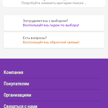
14B
14B
15B
15B
1AZ
1AZ
1FZ
1FZ
1G
1G
1GR
Попробуйте изменить критерии поиска ...
35
4D55
4D55
4D56
4D56
4DR7
4DR7
4E
4E
6
FE6
FE6
G16A
G16A
H07C
H07C
H07D
H07D
Затрудняетесь с выбором?
Воспользуйтесь гидом по выбору!
Есть вопросы?
Воспользуйтесь обратной связью!
Компания
Покупателям
Организациям
Связаться с нами