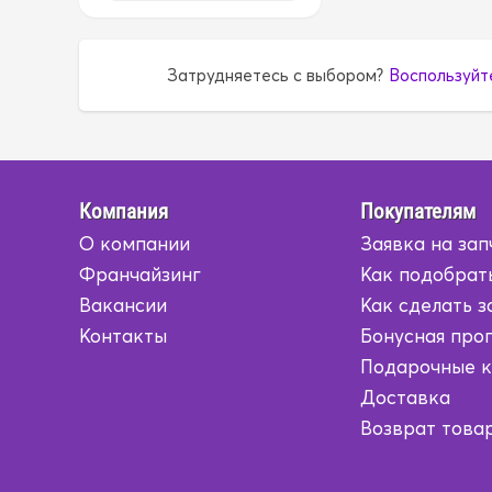
1G
1G
Затрудняетесь с выбором?
Воспользуйт
1G5A
1G5A
1GR
1GR
1HD
1HD
Компания
Покупателям
О компании
Заявка на зап
1HZ
1HZ
Франчайзинг
Как подобрат
1JZ
1JZ
Вакансии
Как сделать з
Контакты
Бонусная про
1KD
1KD
Подарочные 
Доставка
1KR
1KR
Возврат това
1KZ
1KZ