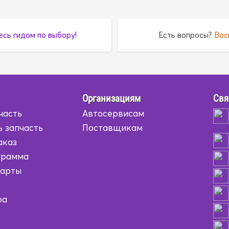
есь гидом по выбору!
Есть вопросы?
Вос
Организациям
Свя
часть
Автосервисам
ь запчасть
Поставщикам
аказ
грамма
карты
ра