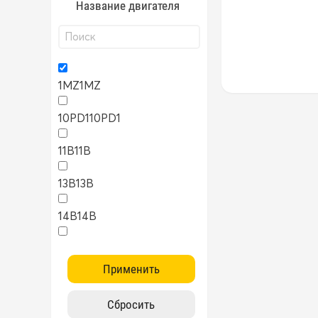
Название двигателя
1MZ
1MZ
10PD1
10PD1
11B
11B
13B
13B
14B
14B
15B
15B
1AZ
1AZ
1FZ
1FZ