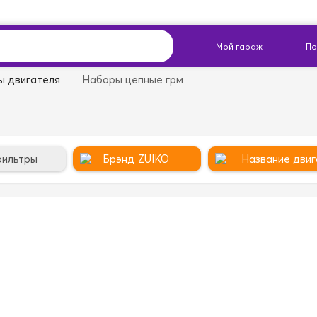
ы двигателя
Наборы цепные грм
фильтры
Брэнд
ZUIKO
Название двиг