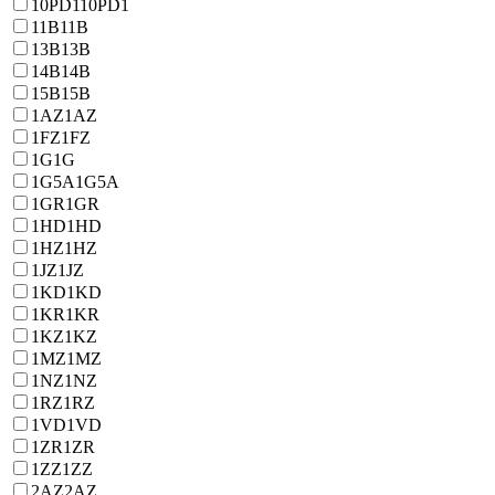
10PD1
10PD1
11B
11B
13B
13B
14B
14B
15B
15B
1AZ
1AZ
1FZ
1FZ
1G
1G
1G5A
1G5A
1GR
1GR
1HD
1HD
1HZ
1HZ
1JZ
1JZ
1KD
1KD
1KR
1KR
1KZ
1KZ
1MZ
1MZ
1NZ
1NZ
1RZ
1RZ
1VD
1VD
1ZR
1ZR
1ZZ
1ZZ
2AZ
2AZ