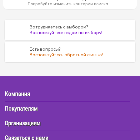
14B
15B
15B
1AZ
1AZ
1FZ
1FZ
1G
1G
1G5A
1G
Попробуйте изменить критерии поиска ...
35
4D55
4D55
4D56
4D56
4DR7
4DR7
4E
4E
6
FE6
FE6
G16A
G16A
H07C
H07C
H07D
H07D
Затрудняетесь с выбором?
Воспользуйтесь гидом по выбору!
Есть вопросы?
Воспользуйтесь обратной связью!
Компания
Покупателям
Организациям
Связаться с нами