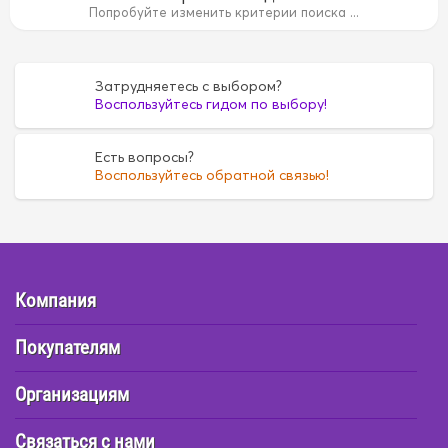
14B
15B
15B
1AZ
1AZ
1FZ
1FZ
1G
1G
1G5A
1G
Попробуйте изменить критерии поиска ...
35
4D55
4D55
4D56
4D56
4DR7
4DR7
4E
4E
6
FE6
FE6
G16A
G16A
H07C
H07C
H07D
H07D
Затрудняетесь с выбором?
Воспользуйтесь гидом по выбору!
Есть вопросы?
Воспользуйтесь обратной связью!
Компания
Покупателям
Организациям
Связаться с нами