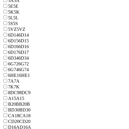
5A
5A
5E
5E
5K
5K
5L
5L
5S
5S
5VZ
5VZ
6D14
6D14
6D15
6D15
6D16
6D16
6D17
6D17
6D34
6D34
6G72
6G72
6G74
6G74
6HE1
6HE1
7A
7A
7K
7K
8DC9
8DC9
A15
A15
B20B
B20B
BD30
BD30
CA18
CA18
CD20
CD20
D16A
D16A