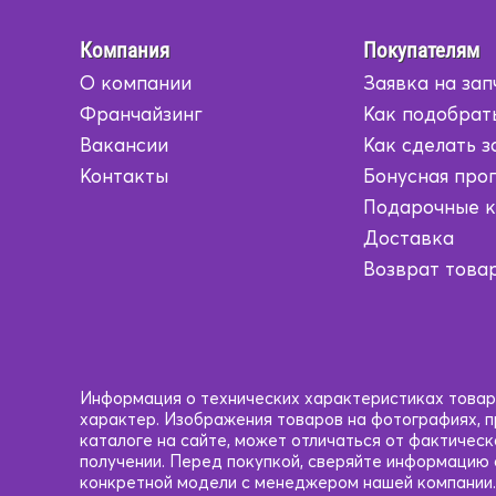
1HD
1HD
Компания
Покупателям
О компании
Заявка на зап
1HZ
1HZ
Франчайзинг
Как подобрат
1JZ
1JZ
Вакансии
Как сделать з
Контакты
Бонусная про
1KD
1KD
Подарочные 
Доставка
1KZ
1KZ
Возврат това
1MZ
1MZ
1N
1N
1NZ
1NZ
Информация о технических характеристиках товаро
характер. Изображения товаров на фотографиях, пр
каталоге на сайте, может отличаться от фактичес
1RZ
1RZ
получении. Перед покупкой, сверяйте информацию
конкретной модели с менеджером нашей компании.
1VD
1VD