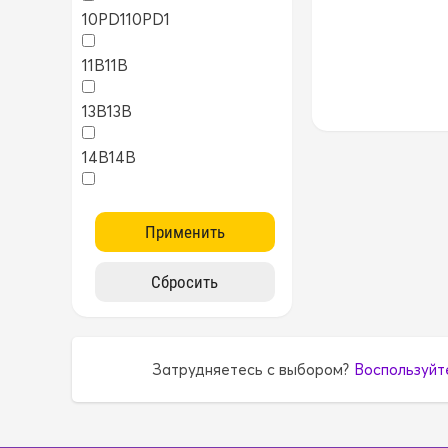
10PD1
10PD1
11B
11B
13B
13B
14B
14B
15B
15B
1AZ
1AZ
1FZ
1FZ
1G
1G
Затрудняетесь с выбором?
Воспользуйт
1G5A
1G5A
1GR
1GR