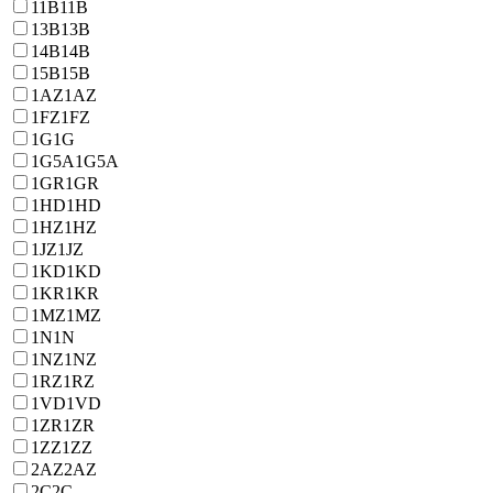
11B
11B
13B
13B
14B
14B
15B
15B
1AZ
1AZ
1FZ
1FZ
1G
1G
1G5A
1G5A
1GR
1GR
1HD
1HD
1HZ
1HZ
1JZ
1JZ
1KD
1KD
1KR
1KR
1MZ
1MZ
1N
1N
1NZ
1NZ
1RZ
1RZ
1VD
1VD
1ZR
1ZR
1ZZ
1ZZ
2AZ
2AZ
2C
2C