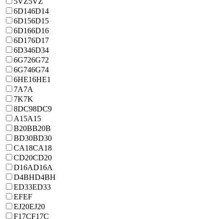
5VZ
5VZ
6D14
6D14
6D15
6D15
6D16
6D16
6D17
6D17
6D34
6D34
6G72
6G72
6G74
6G74
6HE1
6HE1
7A
7A
7K
7K
8DC9
8DC9
A15
A15
B20B
B20B
BD30
BD30
CA18
CA18
CD20
CD20
D16A
D16A
D4BH
D4BH
ED33
ED33
EF
EF
EJ20
EJ20
F17C
F17C