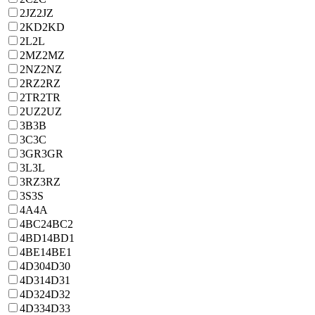
2JZ
2JZ
2KD
2KD
2L
2L
2MZ
2MZ
2NZ
2NZ
2RZ
2RZ
2TR
2TR
2UZ
2UZ
3B
3B
3C
3C
3GR
3GR
3L
3L
3RZ
3RZ
3S
3S
4A
4A
4BC2
4BC2
4BD1
4BD1
4BE1
4BE1
4D30
4D30
4D31
4D31
4D32
4D32
4D33
4D33