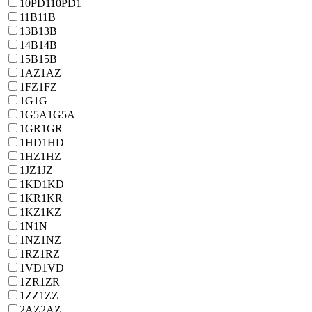
10PD1
10PD1
11B
11B
13B
13B
14B
14B
15B
15B
1AZ
1AZ
1FZ
1FZ
1G
1G
1G5A
1G5A
1GR
1GR
1HD
1HD
1HZ
1HZ
1JZ
1JZ
1KD
1KD
1KR
1KR
1KZ
1KZ
1N
1N
1NZ
1NZ
1RZ
1RZ
1VD
1VD
1ZR
1ZR
1ZZ
1ZZ
2AZ
2AZ