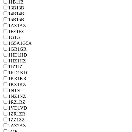
11B
11B
13B
13B
14B
14B
15B
15B
1AZ
1AZ
1FZ
1FZ
1G
1G
1G5A
1G5A
1GR
1GR
1HD
1HD
1HZ
1HZ
1JZ
1JZ
1KD
1KD
1KR
1KR
1KZ
1KZ
1N
1N
1NZ
1NZ
1RZ
1RZ
1VD
1VD
1ZR
1ZR
1ZZ
1ZZ
2AZ
2AZ
2C
2C