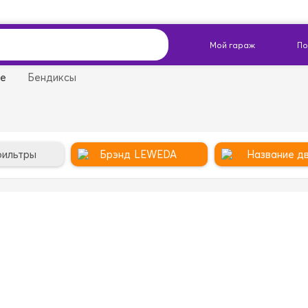
ие
Бендиксы
фильтры
Брэнд
LEWEDA
Название дв