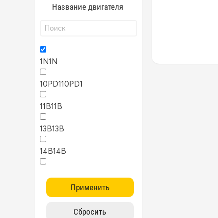
Название двигателя
1N
1N
10PD1
10PD1
11B
11B
13B
13B
14B
14B
15B
15B
1AZ
1AZ
1FZ
1FZ