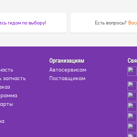
есь гидом по выбору!
Есть вопросы?
Вос
Организациям
Свя
часть
Автосервисам
ь запчасть
Поставщикам
аказ
грамма
карты
ра