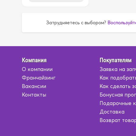
1G
1G
Затрудняетесь с выбором?
Воспользуйт
1G5A
1G5A
1GR
1GR
1HD
1HD
Компания
Покупателям
О компании
Заявка на зап
1HZ
1HZ
Франчайзинг
Как подобрат
1JZ
1JZ
Вакансии
Как сделать з
Контакты
Бонусная про
1KD
1KD
Подарочные 
Доставка
1KR
1KR
Возврат това
1KZ
1KZ