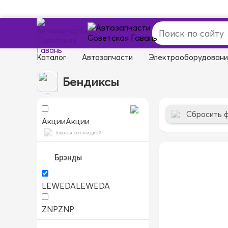
Каталог
Автозапчасти
Электрооборудован
Бендиксы
Сбросить 
Акции
Акции
Товары со скидкой
Брэнды
LEWEDA
LEWEDA
ZNP
ZNP