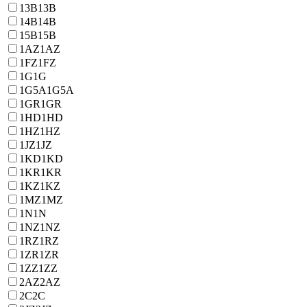
13B
13B
14B
14B
15B
15B
1AZ
1AZ
1FZ
1FZ
1G
1G
1G5A
1G5A
1GR
1GR
1HD
1HD
1HZ
1HZ
1JZ
1JZ
1KD
1KD
1KR
1KR
1KZ
1KZ
1MZ
1MZ
1N
1N
1NZ
1NZ
1RZ
1RZ
1ZR
1ZR
1ZZ
1ZZ
2AZ
2AZ
2C
2C