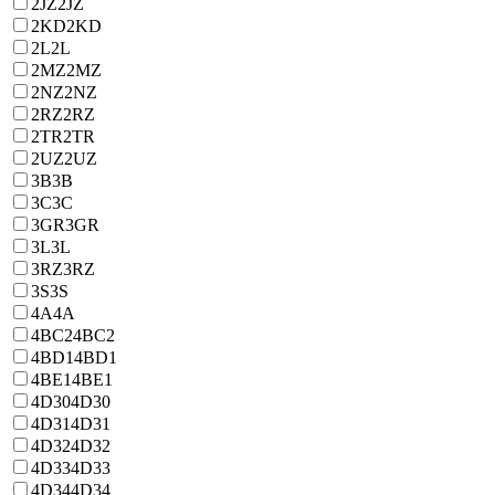
2JZ
2JZ
2KD
2KD
2L
2L
2MZ
2MZ
2NZ
2NZ
2RZ
2RZ
2TR
2TR
2UZ
2UZ
3B
3B
3C
3C
3GR
3GR
3L
3L
3RZ
3RZ
3S
3S
4A
4A
4BC2
4BC2
4BD1
4BD1
4BE1
4BE1
4D30
4D30
4D31
4D31
4D32
4D32
4D33
4D33
4D34
4D34