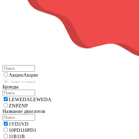
Акции
Акции
Товары со скидкой
Брэнды
LEWEDA
LEWEDA
ZNP
ZNP
Название двигателя
1VD
1VD
10PD1
10PD1
11B
11B