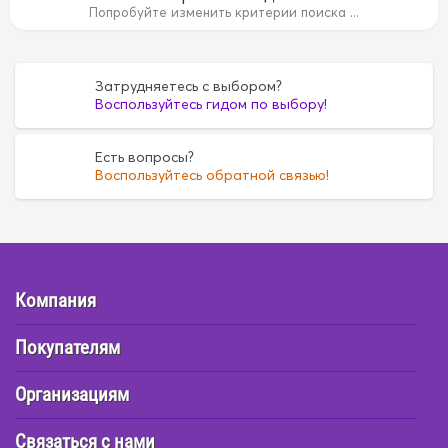
Попробуйте изменить критерии поиска ...
Затрудняетесь с выбором?
Воспользуйтесь гидом по выбору!
14B
15B
15B
1AZ
1AZ
1FZ
1FZ
1G
1G
1G5A
1G
35
4D55
4D55
Есть вопросы?
4D56
4D56
4DR7
4DR7
4E
4E
Воспользуйтесь обратной связью!
6
FE6
FE6
G16A
G16A
H07C
H07C
H07D
H07D
Компания
Покупателям
Организациям
Связаться с нами