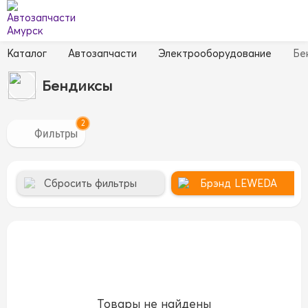
Каталог
Автозапчасти
Электрооборудование
Бе
Бендиксы
2
Сбросить фильтры
Брэнд
LEWEDA
14B
15B
15B
1AZ
1AZ
1FZ
1FZ
1G
1G
1G5A
1G
35
4D55
4D55
4D56
4D56
4DR7
4DR7
4E
4E
Товары не найдены