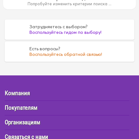
Попробуйте изменить критерии поиска ...
6
FE6
FE6
G16A
G16A
H07C
H07C
H07D
H07D
Затрудняетесь с выбором?
Воспользуйтесь гидом по выбору!
Есть вопросы?
Воспользуйтесь обратной связью!
Компания
Покупателям
Организациям
Связаться с нами