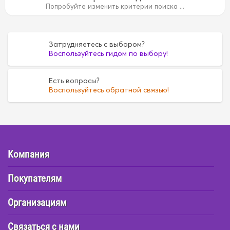
Попробуйте изменить критерии поиска ...
6
FE6
FE6
G16A
G16A
H07C
H07C
H07D
H07D
Затрудняетесь с выбором?
Воспользуйтесь гидом по выбору!
Есть вопросы?
Воспользуйтесь обратной связью!
Компания
Покупателям
Организациям
Связаться с нами