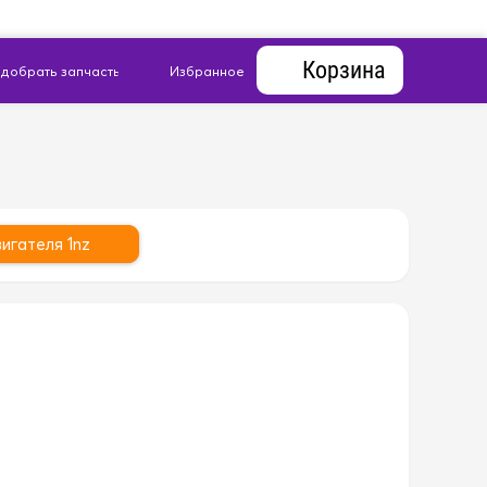
Корзина
игателя 1nz