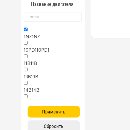
Название двигателя
1NZ
1NZ
10PD1
10PD1
11B
11B
13B
13B
14B
14B
15B
15B
1AZ
1AZ
1FZ
1FZ