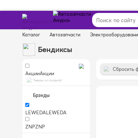
Каталог
Автозапчасти
Электрооборудован
Бендиксы
Сбросить 
Акции
Акции
Товары со скидкой
Брэнды
LEWEDA
LEWEDA
ZNP
ZNP