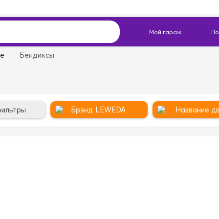
ие
Бендиксы
фильтры
Брэнд
LEWEDA
Название дв