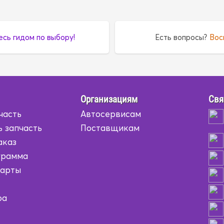
есь гидом по выбору!
Есть вопросы?
Вос
Организациям
Свя
часть
Автосервисам
ь запчасть
Поставщикам
аказ
грамма
карты
ра