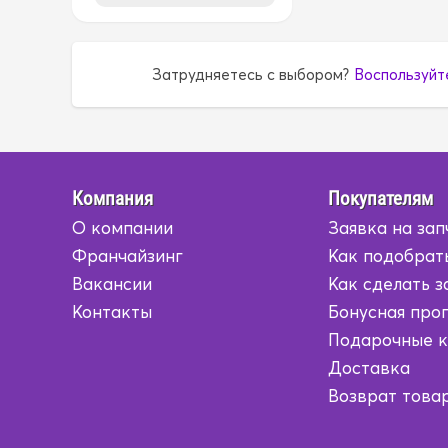
1G
1G
Затрудняетесь с выбором?
Воспользуйт
1G5A
1G5A
1GR
1GR
1HD
1HD
Компания
Покупателям
О компании
Заявка на зап
1HZ
1HZ
Франчайзинг
Как подобрат
1JZ
1JZ
Вакансии
Как сделать з
Контакты
Бонусная про
1KD
1KD
Подарочные 
Доставка
1KR
1KR
Возврат това
1KZ
1KZ