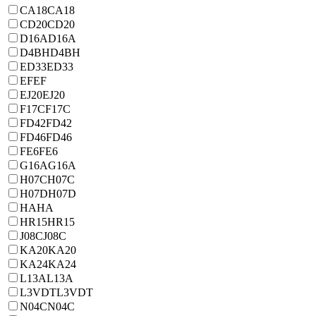
CA18
CA18
CD20
CD20
D16A
D16A
D4BH
D4BH
ED33
ED33
EF
EF
EJ20
EJ20
F17C
F17C
FD42
FD42
FD46
FD46
FE6
FE6
G16A
G16A
H07C
H07C
H07D
H07D
HA
HA
HR15
HR15
J08C
J08C
KA20
KA20
KA24
KA24
L13A
L13A
L3VDT
L3VDT
N04C
N04C