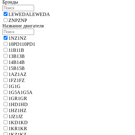
Брэнды
LEWEDA
LEWEDA
ZNP
ZNP
Название двигателя
1NZ
1NZ
10PD1
10PD1
11B
11B
13B
13B
14B
14B
15B
15B
1AZ
1AZ
1FZ
1FZ
1G
1G
1G5A
1G5A
1GR
1GR
1HD
1HD
1HZ
1HZ
1JZ
1JZ
1KD
1KD
1KR
1KR
1KZ
1KZ