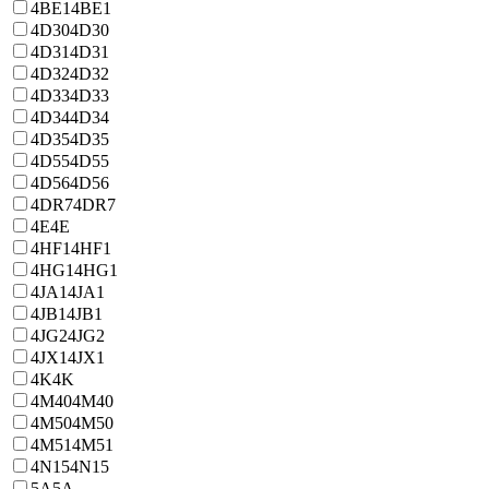
4BE1
4BE1
4D30
4D30
4D31
4D31
4D32
4D32
4D33
4D33
4D34
4D34
4D35
4D35
4D55
4D55
4D56
4D56
4DR7
4DR7
4E
4E
4HF1
4HF1
4HG1
4HG1
4JA1
4JA1
4JB1
4JB1
4JG2
4JG2
4JX1
4JX1
4K
4K
4M40
4M40
4M50
4M50
4M51
4M51
4N15
4N15
5A
5A