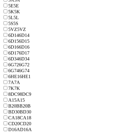
5E
5E
5K
5K
5L
5L
5S
5S
5VZ
5VZ
6D14
6D14
6D15
6D15
6D16
6D16
6D17
6D17
6D34
6D34
6G72
6G72
6G74
6G74
6HE1
6HE1
7A
7A
7K
7K
8DC9
8DC9
A15
A15
B20B
B20B
BD30
BD30
CA18
CA18
CD20
CD20
D16A
D16A