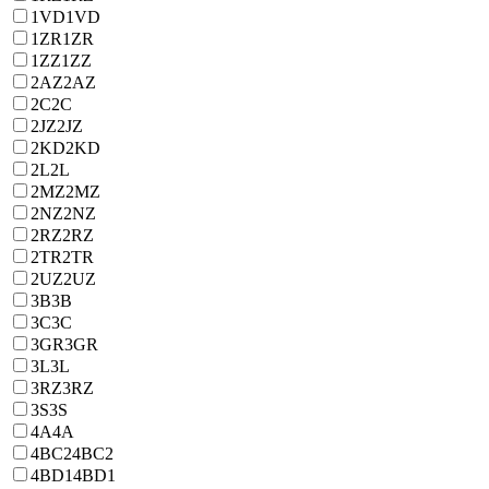
1VD
1VD
1ZR
1ZR
1ZZ
1ZZ
2AZ
2AZ
2C
2C
2JZ
2JZ
2KD
2KD
2L
2L
2MZ
2MZ
2NZ
2NZ
2RZ
2RZ
2TR
2TR
2UZ
2UZ
3B
3B
3C
3C
3GR
3GR
3L
3L
3RZ
3RZ
3S
3S
4A
4A
4BC2
4BC2
4BD1
4BD1