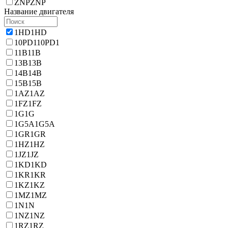
ZNP
ZNP
Название двигателя
1HD
1HD
10PD1
10PD1
11B
11B
13B
13B
14B
14B
15B
15B
1AZ
1AZ
1FZ
1FZ
1G
1G
1G5A
1G5A
1GR
1GR
1HZ
1HZ
1JZ
1JZ
1KD
1KD
1KR
1KR
1KZ
1KZ
1MZ
1MZ
1N
1N
1NZ
1NZ
1RZ
1RZ