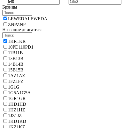
Брэнды
LEWEDA
LEWEDA
ZNP
ZNP
Название двигателя
1KR
1KR
10PD1
10PD1
11B
11B
13B
13B
14B
14B
15B
15B
1AZ
1AZ
1FZ
1FZ
1G
1G
1G5A
1G5A
1GR
1GR
1HD
1HD
1HZ
1HZ
1JZ
1JZ
1KD
1KD
1KZ
1KZ