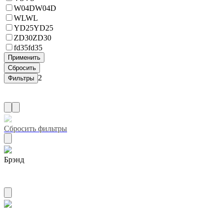
W04D
W04D
WL
WL
YD25
YD25
ZD30
ZD30
fd35
fd35
2
Сбросить фильтры
Брэнд
LEWEDA
Название двигателя 1kr