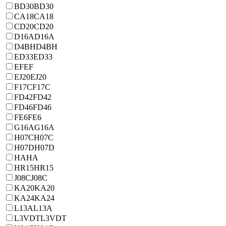
BD30
BD30
CA18
CA18
CD20
CD20
D16A
D16A
D4BH
D4BH
ED33
ED33
EF
EF
EJ20
EJ20
F17C
F17C
FD42
FD42
FD46
FD46
FE6
FE6
G16A
G16A
H07C
H07C
H07D
H07D
HA
HA
HR15
HR15
J08C
J08C
KA20
KA20
KA24
KA24
L13A
L13A
L3VDT
L3VDT