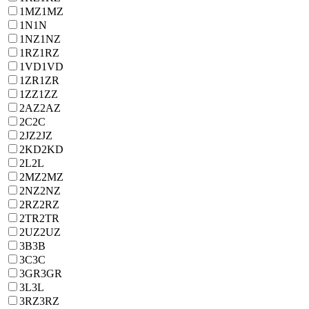
1MZ
1MZ
1N
1N
1NZ
1NZ
1RZ
1RZ
1VD
1VD
1ZR
1ZR
1ZZ
1ZZ
2AZ
2AZ
2C
2C
2JZ
2JZ
2KD
2KD
2L
2L
2MZ
2MZ
2NZ
2NZ
2RZ
2RZ
2TR
2TR
2UZ
2UZ
3B
3B
3C
3C
3GR
3GR
3L
3L
3RZ
3RZ