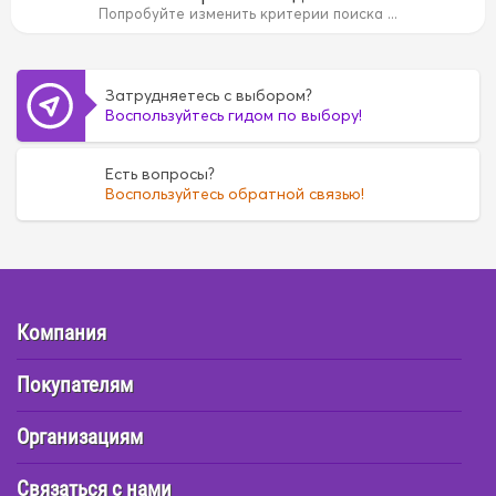
Попробуйте изменить критерии поиска ...
6
FE6
FE6
G16A
G16A
H07C
H07C
H07D
H07D
Затрудняетесь с выбором?
Воспользуйтесь гидом по выбору!
Есть вопросы?
Воспользуйтесь обратной связью!
Компания
Покупателям
Организациям
Связаться с нами