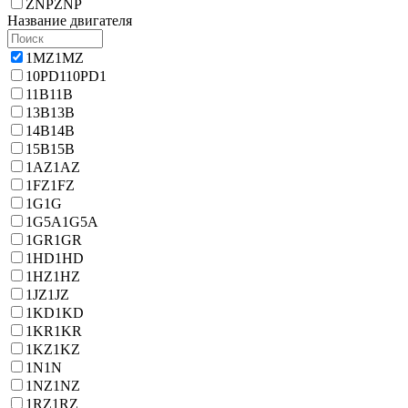
ZNP
ZNP
Название двигателя
1MZ
1MZ
10PD1
10PD1
11B
11B
13B
13B
14B
14B
15B
15B
1AZ
1AZ
1FZ
1FZ
1G
1G
1G5A
1G5A
1GR
1GR
1HD
1HD
1HZ
1HZ
1JZ
1JZ
1KD
1KD
1KR
1KR
1KZ
1KZ
1N
1N
1NZ
1NZ
1RZ
1RZ